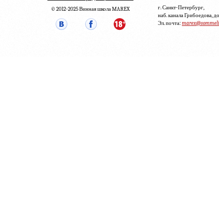
г. Санкт-Петербург,
© 2012-2025 Винная школа MAREX
наб. канала Грибоедова, д
Эл. почта:
marex@sommelie