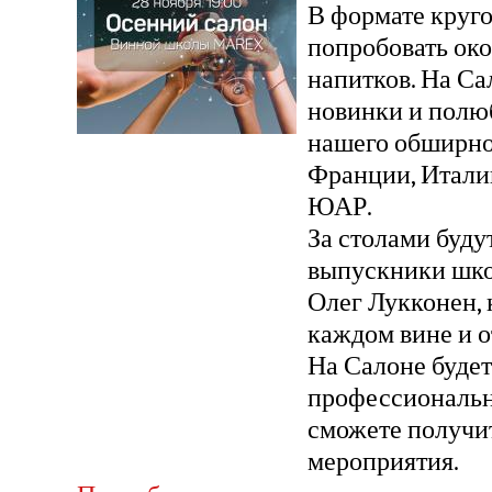
В формате круг
попробовать око
напитков. На Са
новинки и полю
нашего обширно
Франции, Итали
ЮАР.
За столами буду
выпускники шк
Олег Лукконен, 
каждом вине и о
На Салоне будет
профессиональн
сможете получит
мероприятия.