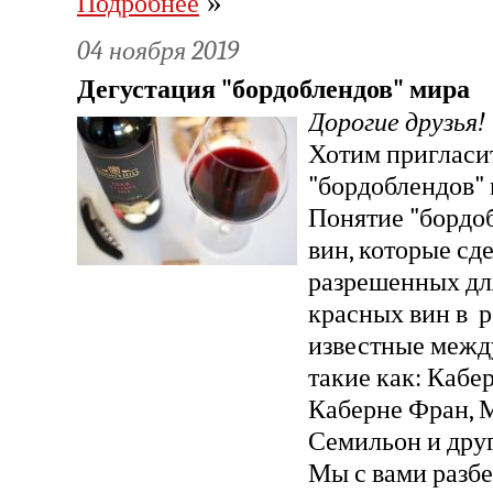
»
Подробнее
04 ноября 2019
Дегустация "бордоблендов" мира
Дорогие друзья!
Хотим пригласит
"бордоблендов" 
Понятие "бордоб
вин, которые сд
разрешенных дл
красных вин в р
известные межд
такие как: Кабе
Каберне Фран, М
Семильон и друг
Мы с вами разбе