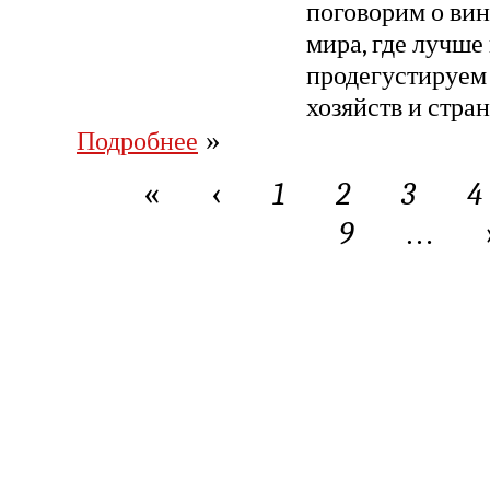
поговорим о ви
мира, где лучше
продегустируем
хозяйств и стран
»
Подробнее
«
‹
Страницы
1
2
3
4
9
…