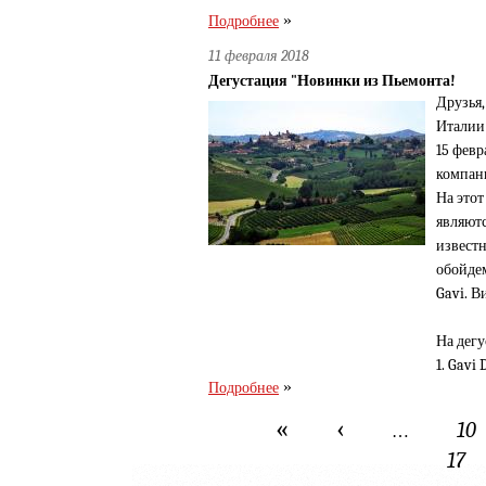
»
Подробнее
11 февраля 2018
Дегустация "Новинки из Пьемонта!
Друзья
Италии
15 февр
компан
На этот
являют
известн
обойдем
Gavi. 
На дегу
1. Gavi 
»
Подробнее
«
‹
Страницы
10
…
17