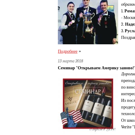
образом
1.
Рома
- Моск
2.
Наде
3.
Русл
Поздрав
»
Подробнее
13 марта 2018
Семинар "Открываем Америку заново!
Дорогие
препода
по вин
интере
Из посл
продегу
технол
От школ
Verite "