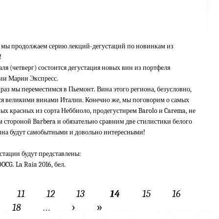
, мы продолжаем серию лекций-дегустаций по новинкам из
!
аля (четверг) состоится дегустация новых вин из портфеля
ии Марин Экспресс.
 раз мы переместимся в Пьемонт. Вина этого региона, безусловно,
ся великими винами Италии. Конечно же, мы поговорим о самых
ых красных из сорта Неббиоло, продегустирем Barolo и Carema, не
 стороной Barbera и обязательно сравним две стилистики белого
Вина будут самобытными и довольно интересными!
стации будут представлены:
DOCG. La Raia 2016, бел.
11
12
13
14
15
16
›
»
18
…