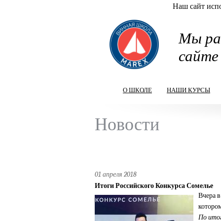
Наш сайт испо
Перейти к основному содержанию
Мы ра
сайте
О ШКОЛЕ
НАШИ КУРСЫ
Новости
01 апреля 2018
Итоги Российского Конкурса Сомелье
Вчера 
котором
По ито