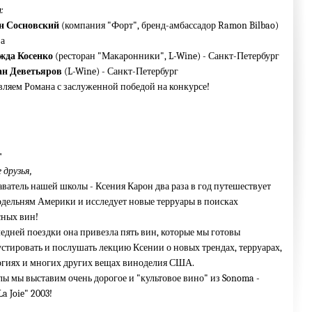
:
н Сосновский
(компания "Форт", бренд-амбассадор Ramon Bilbao)
ва
жда Косенко
(ресторан "Макаронники", L-Wine) - Санкт-Петербург
ан Деветьяров
(L-Wine) - Санкт-Петербург
ляем Романа с заслуженной победой на конкурсе!
"
 друзья,
ватель нашей школы - Ксения Карон два раза в год путешествует
одельням Америки и исследует новые терруары в поисках
сных вин!
едней поездки она привезла пять вин, которые мы готовы
стировать и послушать лекцию Ксении о новых трендах, терруарах,
огиях и многих других вещах виноделия США.
ы мы выставим очень дорогое и "культовое вино" из Sonoma -
La Joie" 2003!