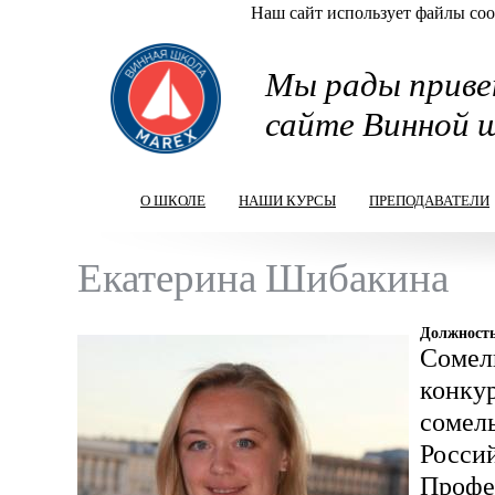
Наш сайт использует файлы cook
Перейти к основному содержанию
Мы рады приве
сайте Винной 
О ШКОЛЕ
НАШИ КУРСЫ
ПРЕПОДАВАТЕЛИ
Екатерина Шибакина
Должност
Сомел
конку
сомель
Россий
Профе