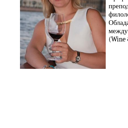
препод
филол
Облада
между
(Wine 